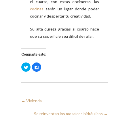
el cuarzo, con estas encimeras, las
cocinas
serán un lugar donde poder
cocinar y despertar tu creatividad.
Su alta dureza gracias al cuarzo hace
que su superficie sea difícil de rallar.
Comparte esto:
H
H
a
a
z
z
c
c
l
l
i
i
c
c
p
p
a
a
r
r
←
Vivienda
a
a
c
c
o
o
m
m
Se reinventan los mosaicos hidráulicos
→
p
p
a
a
r
r
t
t
i
i