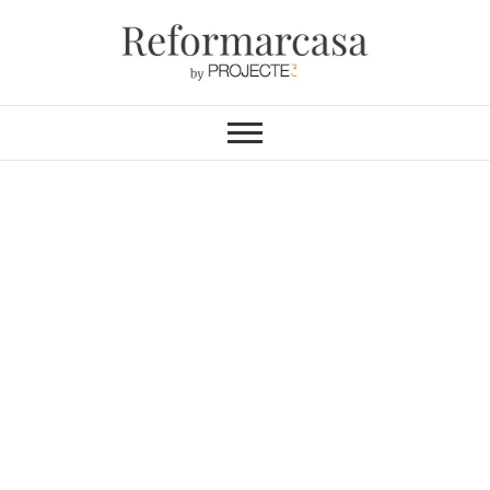
Reformarcasa
REFORMAS INTEGRALES &
INTERIORISMO
Las Enci
meras