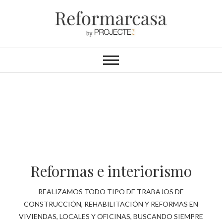
Reformarcasa
REFORMAS INTEGRALES &
INTERIORISMO
Projectos y reformas de
Reinventamos
Cocinas y baños
Cocinas y baños
Reformas e interiorismo
viviendas, oficinas y
tu espacio
con personalidad
con personalidad
REALIZAMOS TODO TIPO DE TRABAJOS DE
locales
CONSTRUCCIÓN, REHABILITACIÓN Y REFORMAS EN
VIVIENDAS, LOCALES Y OFICINAS, BUSCANDO SIEMPRE