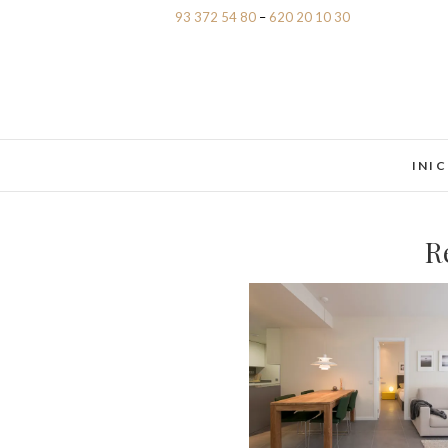
93 372 54 80
–
620 20 10 30
INIC
R