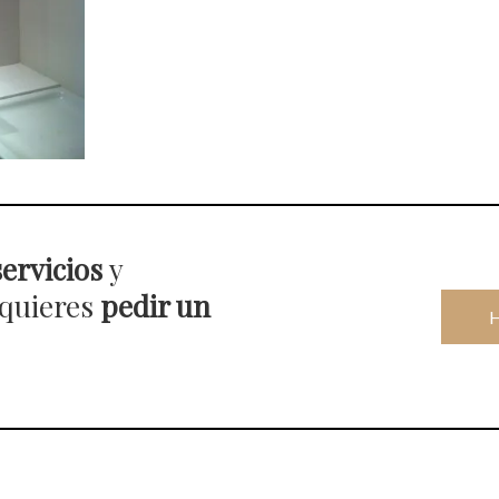
servicios
y
 quieres
pedir un
H