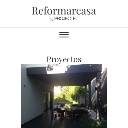
Reformarcasa
REFORMAS INTEGRALES &
INTERIORISMO
Proyectos
Realización Porche en
Vivienda Unifamiliar